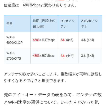
信速度は 4803Mbpsと変わりありません。
理論上の
速度（
5GHzアン
2.4GHzアン
型番
最大値）
テナ
テナ
WXR-
4803
+1147Mbps
8本
(8×8)
4本 (4×4)
6000AX12P
WXR-
4803
+860Mbps
4本
(4×4)
3本 (3×3)
5700AX7S
アンテナの数が多いことにより、複数端末が同時に接続し
やすくなるのでは？と推測できます。
先のアイ・オー・データの表をみて、アンテナの数
とWi-Fi速度の関係について、いったんわかった気