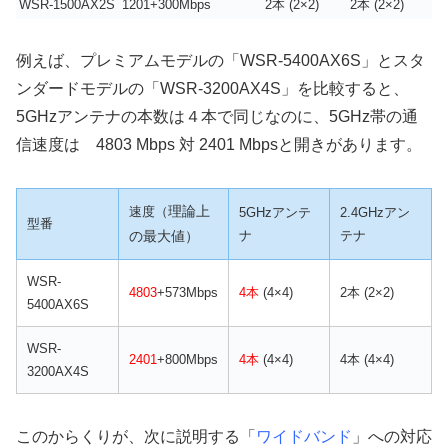
WSR-1500AX2S
1201+300Mbps
2本 (2×2)
2本 (2×2)
例えば、プレミアムモデルの「WSR-5400AX6S」とスタ
ンダードモデルの「WSR-3200AX4S」を比較すると、
5GHzアンテナの本数は４本で同じなのに、5GHz帯の通
信速度は 4803 Mbps 対 2401 Mbpsと開きがあります。
理論上
速度（
5GHzアンテ
2.4GHzアン
型番
の最大値）
ナ
テナ
WSR-
4803
+573Mbps
4本
(4×4)
2本 (2×2)
5400AX6S
WSR-
2401
+800Mbps
4本
(4×4)
4本 (4×4)
3200AX4S
このからくりが、次に説明する「
ワイドバンド
」への対応