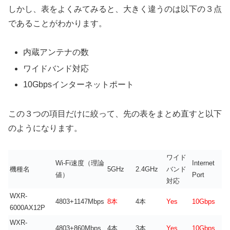
しかし、表をよくみてみると、大きく違うのは以下の３点
であることがわかります。
内蔵アンテナの数
ワイドバンド対応
10Gbpsインターネットポート
この３つの項目だけに絞って、先の表をまとめ直すと以下
のようになります。
ワイド
Wi-Fi速度（理論
Internet
機種名
5GHz
2.4GHz
バンド
値）
Port
対応
WXR-
4803+1147Mbps
8本
4本
Yes
10Gbps
6000AX12P
WXR-
4803+860Mbps
4本
3本
Yes
10Gbps