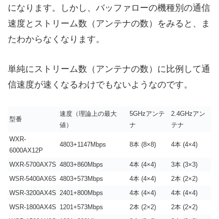
になります。しかし、バッファローの機種別の通信
速度とストリーム数（アンテナの数）をみると、ま
たわからなくなります。
単純にストリーム数（アンテナの数）に比例して通
信速度が速くなるわけでもないようなのです。
速度（
理論上の最大
5GHzアンテ
2.4GHzアン
型番
値）
ナ
テナ
WXR-
4803+1147Mbps
8本 (8×8)
4本 (4×4)
6000AX12P
WXR-5700AX7S
4803+860Mbps
4本 (4×4)
3本 (3×3)
WSR-5400AX6S
4803+573Mbps
4本 (4×4)
2本 (2×2)
WSR-3200AX4S
2401+800Mbps
4本 (4×4)
4本 (4×4)
WSR-1800AX4S
1201+573Mbps
2本 (2×2)
2本 (2×2)