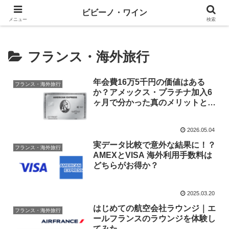
ワインとテックと、ときどきマネー
ビビーノ・ワイン
メニュー
検索
フランス・海外旅行
年会費16万5千円の価値はある
フランス・海外旅行
か？アメックス・プラチナ加入6
ヶ月で分かった真のメリットと
「おすすめしたい人」の条件
2026.05.04
実データ比較で意外な結果に！？
フランス・海外旅行
AMEXとVISA 海外利用手数料は
どちらがお得か？
2025.03.20
はじめての航空会社ラウンジ｜エ
フランス・海外旅行
ールフランスのラウンジを体験し
てみた