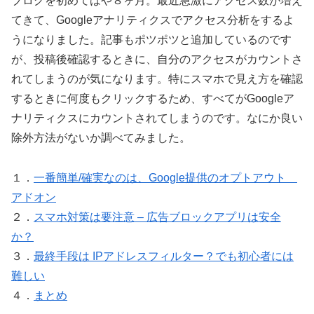
ブログを初めてはや８ヶ月。最近急激にアクセス数が増え
てきて、Googleアナリティクスでアクセス分析をするよ
うになりました。記事もポツポツと追加しているのです
が、投稿後確認するときに、自分のアクセスがカウントさ
れてしまうのが気になります。特にスマホで見え方を確認
するときに何度もクリックするため、すべてがGoogleア
ナリティクスにカウントされてしまうのです。なにか良い
除外方法がないか調べてみました。
１．
一番簡単/確実なのは、Google提供のオプトアウト
アドオン
２．
スマホ対策は要注意 – 広告ブロックアプリは安全
か？
３．
最終手段は IPアドレスフィルター？でも初心者には
難しい
４．
まとめ