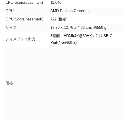
CPU Score(passmark)
11,040
GPU
AMD Radeon Graphics
GPU Score(passmark)
722 (推定)
サイズ
12.76 x 12.76 x 4.82 cm; 約550 g
3画面 HDMI(4K@60Hz)x 2 | USB-C
ディスプレイ出力
Port(4K@60Hz)
価格