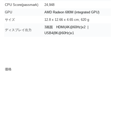
CPU Score(passmark)
24,948
GPU
AMD Radeon 680M (integrated GPU)
サイズ
12.8 x 12.66 x 4.65 cm; 620 g
3画面 HDMI(4K@60Hz)x2 |
ディスプレイ出力
USB4(8K@60Hz)x1
価格