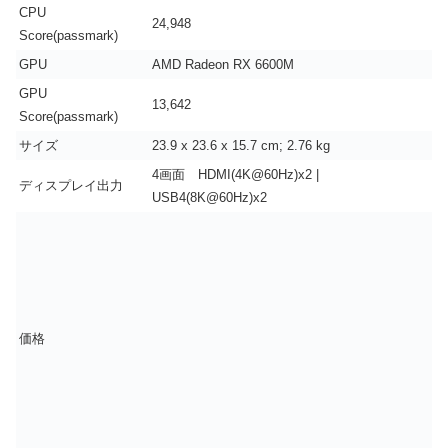
CPU
24,948
Score(passmark)
GPU
AMD Radeon RX 6600M
GPU
13,642
Score(passmark)
サイズ
‎23.9 x 23.6 x 15.7 cm; 2.76 kg
4画面 HDMI(4K@60Hz)x2 |
ディスプレイ出力
USB4(8K@60Hz)x2
価格