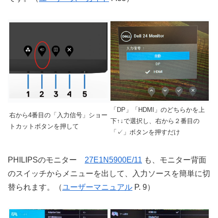
「DP」「HDMI」のどちらかを上
右から4番目の「入力信号」ショー
下↑↓で選択し、右から２番目の
トカットボタンを押して
「✓」ボタンを押すだけ
PHILIPSのモニター
27E1N5900E/11
も、モニター背面
のスイッチからメニューを出して、入力ソースを簡単に切
替られます。（
ユーザーマニュアル
P. 9）